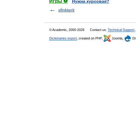
Игры ⚽
Нужна курсовая?
sfinkterit
© Academic, 2000-2026
Contact us:
Technical Support
,
Dictionaries export
, created on PHP,
Joomla,
Dr