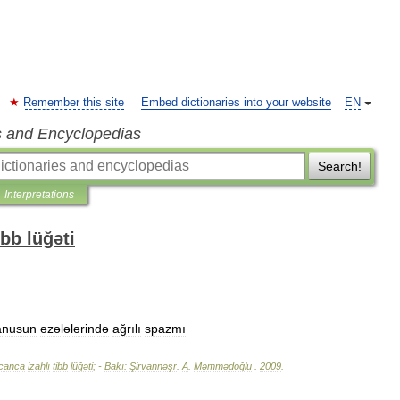
Remember this site
Embed dictionaries into your website
EN
s and Encyclopedias
Search!
Interpretations
bb lüğəti
anusun
əzələlərində
ağrılı
spazmı
canca
izahlı
tibb
lüğəti
; -
Bakı:
Şirvannəşr
.
A
.
Məmmədoğlu
.
2009
.