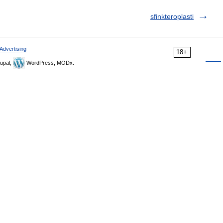
sfinkteroplasti
Advertising
18+
upal,
WordPress, MODx.