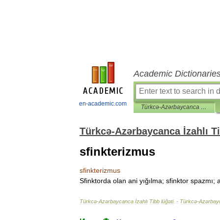
Academic Dictionarie
en-academic.com
Türkcə-Azərbaycanca İzahlı Tibb lüğəti
Türkcə-Azərbaycanca İzahlı Ti
sfinkterizmus
sfinkterizmus
Sfinktorda
olan
ani
yığılma
;
sfinktor
spazmı
;
Türkcə
-
Azərbaycanca
İzahlı
Tibb
lüğəti
. -
Türkcə
-
Azərbay